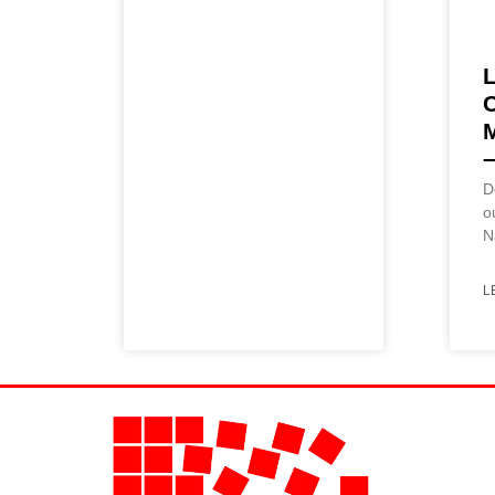
L
–
D
o
N
L