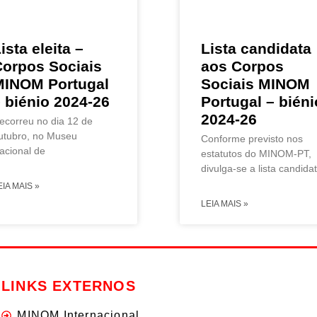
ista eleita –
Lista candidata
Corpos Sociais
aos Corpos
MINOM Portugal
Sociais MINOM
 biénio 2024-26
Portugal – biéni
2024-26
ecorreu no dia 12 de
utubro, no Museu
Conforme previsto nos
acional de
estatutos do MINOM-PT,
divulga-se a lista candida
EIA MAIS »
LEIA MAIS »
LINKS EXTERNOS
MINOM Internacional