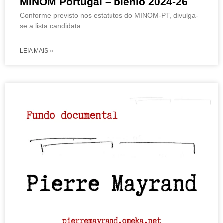
MINOM Portugal – biénio 2024-26
Conforme previsto nos estatutos do MINOM-PT, divulga-
se a lista candidata
LEIA MAIS »