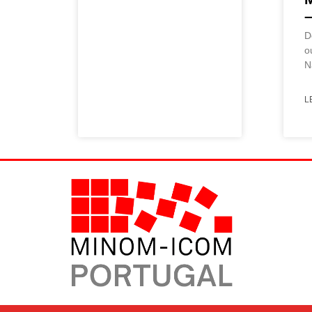
–
D
o
N
L