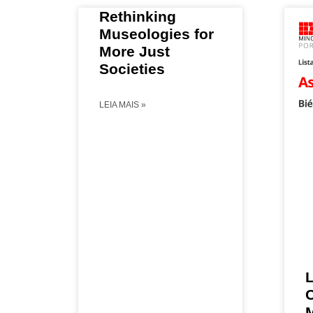
Rethinking
Museologies for
More Just
Societies
LEIA MAIS »
L